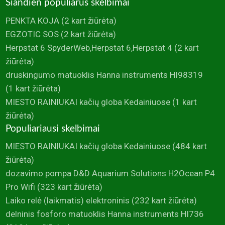
Šiandien populiarūs skelbimai
PENKTA KOJA
(2 kart žiūrėta)
EGZOTIC SOS
(2 kart žiūrėta)
Herpstat 6 SpyderWeb,Herpstat 6,Herpstat 4
(2 kart
žiūrėta)
druskingumo matuoklis Hanna instruments HI98319
(1 kart žiūrėta)
MIESTO RAINIUKAI kačių globa Kedainiuose
(1 kart
žiūrėta)
Populiariausi skelbimai
MIESTO RAINIUKAI kačių globa Kedainiuose
(484 kart
žiūrėta)
dozavimo pompa D&D Aquarium Solutions H2Ocean P4
Pro Wifi
(323 kart žiūrėta)
Laiko relė (laikmatis) elektroninis
(232 kart žiūrėta)
delninis fosforo matuoklis Hanna instruments HI736