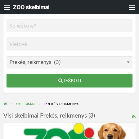
ZOO skelbimai
IEŠKOTI
SKELBIMAI
PREKĖS, REIKMENYS
P
Visi skelbimai Prekės, reikmenys (3)
r
ZOO
s
internetinė