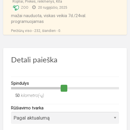
Ropliai
,
Prekės, reikmenys
,
Kita
ZOO
20 rugpjūčio, 2025
mažai nauduota, viskas veikia 7d./24val.
programuojamas
Peržiūrų viso - 232, šiandien - 0.
Detali paieška
Spindulys
kilometro(-ų)
Rūšiavimo tvarka