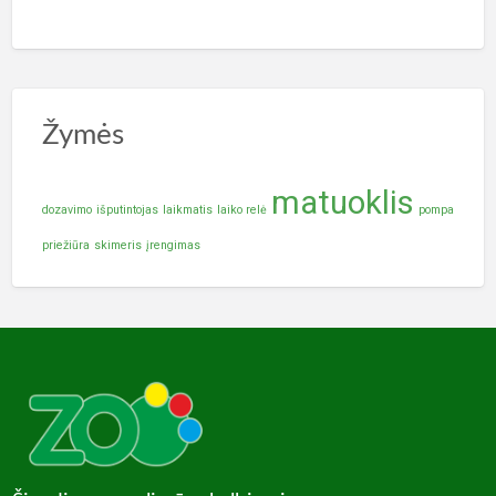
Žymės
matuoklis
dozavimo
išputintojas
laikmatis
laiko relė
pompa
priežiūra
skimeris
įrengimas