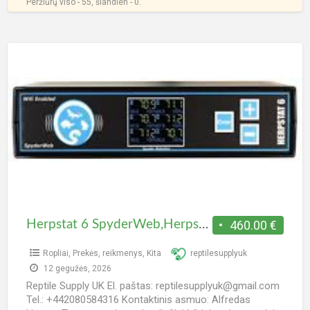
Peržiūrų viso - 55, šiandien - 0.
Herpstat
6
SpyderWeb,Herpstat
6,Herpstat
4
Herpstat 6 SpyderWeb,Herpstat 6,Herpstat 4
460.00 €
Ropliai
,
Prekės, reikmenys
,
Kita
reptilesupplyuk
12 gegužės, 2026
Reptile Supply UK El. paštas: reptilesupplyuk@gmail.com
Tel.: +442080584316 Kontaktinis asmuo: Alfredas