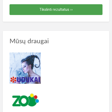
Tikslinti rezultatus ››
Mūsų draugai