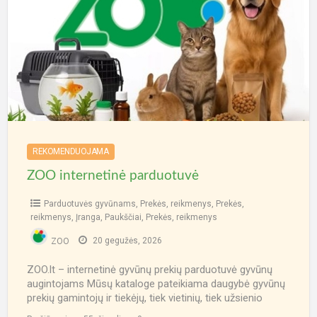
ž
parduotuvė
R
s
REKOMENDUOJAMA
ZOO internetinė parduotuvė
Parduotuvės gyvūnams
,
Prekės, reikmenys
,
Prekės,
reikmenys
,
Įranga
,
Paukščiai
,
Prekės, reikmenys
ZOO
20 gegužės, 2026
ZOO.lt – internetinė gyvūnų prekių parduotuvė gyvūnų
augintojams Mūsų kataloge pateikiama daugybė gyvūnų
prekių gamintojų ir tiekėjų, tiek vietinių, tiek užsienio
kompanijų. Čia yra tiek
[…]