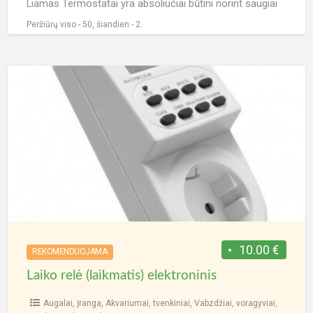
Liamas Termostatai yra absoliučiai būtini norint saugiai
šildyti roplių ir varliagyvių aptvarus. „Spyder Robotics“
[…]
Peržiūrų viso - 50, šiandien - 2.
Laiko
relė
(laikmatis)
elektroninis
10.00 €
REKOMENDUOJAMA
Laiko relė (laikmatis) elektroninis
Augalai
,
Įranga
,
Akvariumai, tvenkiniai
,
Vabzdžiai, voragyviai
,