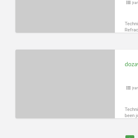
Įra
Techni
Refra
with L
refrac
Peržiūrų
dozavimo
pompa
D&D
Aquarium
Solutions
Įra
H2Ocean
P4
Techni
Pro
been j
Wifi
a stro
Peržiūrų