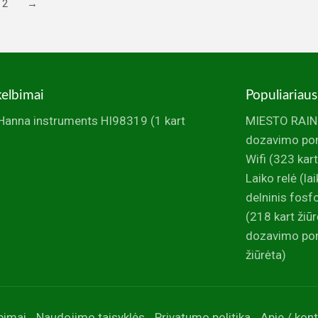
2
→
kelbimai
Populiariaus
Hanna instruments HI98319
(1 kart
MIESTO RAINI
dozavimo po
Wifi
(323 kart
Laiko relė (la
delninis fos
(218 kart žiūr
dozavimo pom
žiūrėta)
bimai
Naudojimo taisyklės
Privatumo politika
Apie / kont