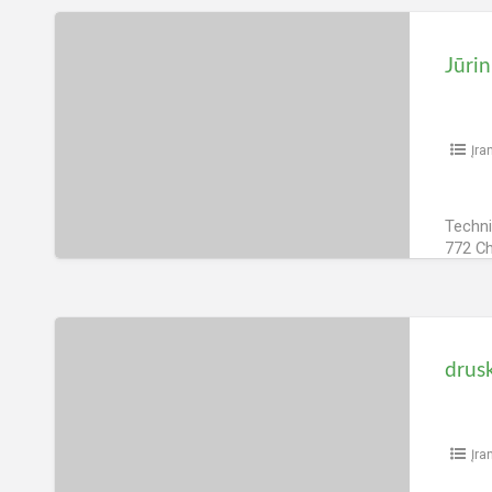
Peržiūrų
Jūrinio
šarmingumo
matuoklis
Hanna
instruments
Įra
HI772
Techni
772 Ch
matuoj
Peržiūrų
druskingumo
matuoklis
Hanna
instruments
HI98319
Įra