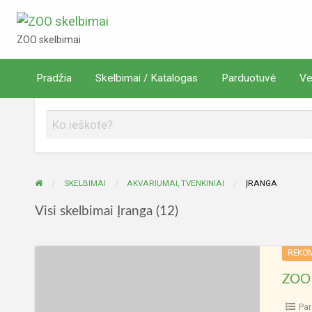
ZOO skelbimai
ZOO skelbimai
Verta
Pradžia
Skelbimai / Katalogas
Parduotuvė
Ve
rduotuvė
žinoti
SKELBIMAI
AKVARIUMAI, TVENKINIAI
ĮRANGA
Visi skelbimai Įranga (12)
ZOO
REKO
internetinė
ZOO 
parduotuvė
Pa