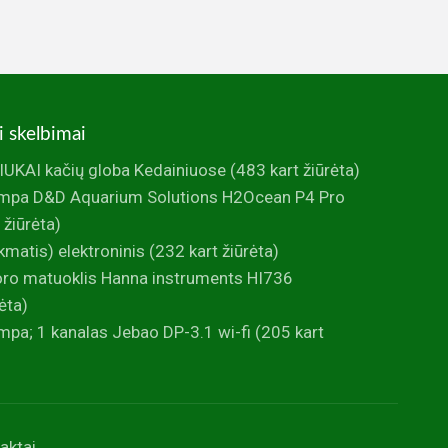
i skelbimai
UKAI kačių globa Kedainiuose
(483 kart žiūrėta)
mpa D&D Aquarium Solutions H2Ocean P4 Pro
 žiūrėta)
ikmatis) elektroninis
(232 kart žiūrėta)
foro matuoklis Hanna instruments HI736
ėta)
pa; 1 kanalas Jebao DP-3.1 wi-fi
(205 kart
aktai