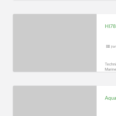
pump 
Peržiūrų
HI781
jūrinis
HI781
nitratų
matuoklis
Įra
Techni
Marine 
rezult
„HI781
Peržiūrų
Aqua
Medic
Aqua
Refraktometras
LED