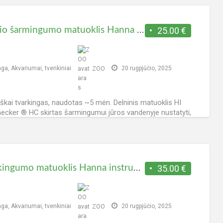
 viso - 218, šiandien - 0.
Jūrinio šarmingumo matuoklis Hanna instruments HI772
25.00 €
nga
,
Akvariumai, tvenkiniai
ZOO
20 rugpjūčio, 2025
škai tvarkingas, naudotas ~5 mėn. Delninis matuoklis HI
ecker ® HC skirtas šarmingumui jūros vandenyje nustatyti,
a ribose nuo 0.0 iki 20.0 dKH. Hanna
[…]
 viso - 156, šiandien - 0.
druskingumo matuoklis Hanna instruments HI98319
35.00 €
nga
,
Akvariumai, tvenkiniai
ZOO
20 rugpjūčio, 2025