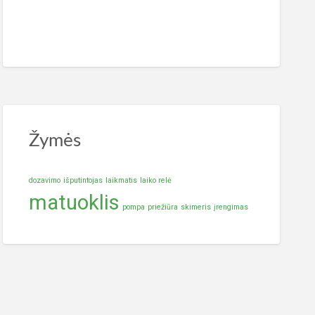
Žymės
dozavimo
išputintojas
laikmatis
laiko relė
matuoklis
pompa
priežiūra
skimeris
įrengimas