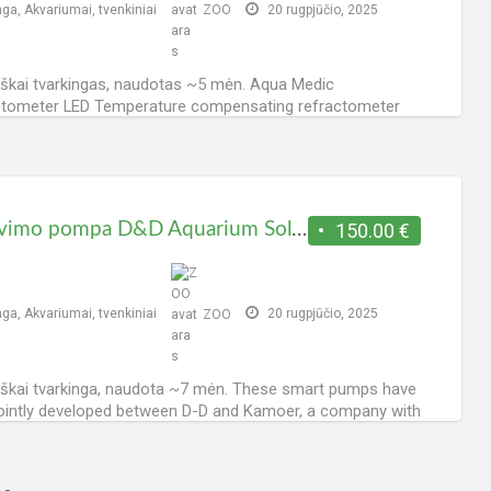
nga
,
Akvariumai, tvenkiniai
ZOO
20 rugpjūčio, 2025
škai tvarkingas, naudotas ~5 mėn. Aqua Medic
ctometer LED Temperature compensating refractometer
ED illuminated scale for salinity determination The
tometer is a precision optical
[…]
 viso - 139, šiandien - 0.
dozavimo pompa D&D Aquarium Solutions H2Ocean P4 Pro Wifi
150.00 €
nga
,
Akvariumai, tvenkiniai
ZOO
20 rugpjūčio, 2025
škai tvarkinga, naudota ~7 mėn. These smart pumps have
ointly developed between D-D and Kamoer, a company with
ng reputation for the manufacture
[…]
 viso - 323, šiandien - 0.