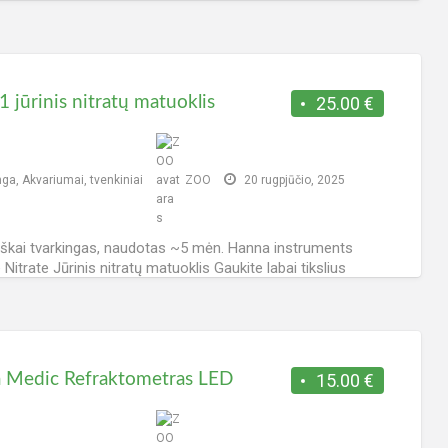
from Jecod/Jebao with a
[…]
 viso - 122, šiandien - 0.
 jūrinis nitratų matuoklis
25.00 €
nga
,
Akvariumai, tvenkiniai
ZOO
20 rugpjūčio, 2025
škai tvarkingas, naudotas ~5 mėn. Hanna instruments
Nitrate Jūrinis nitratų matuoklis Gaukite labai tikslius
atus naudodami mažos koncentracijos nitratų kolorimetrą
 Marine Nitrate“. Šis
[…]
 viso - 145, šiandien - 0.
 Medic Refraktometras LED
15.00 €