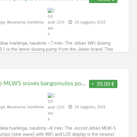
nga
,
Akvariumai, tvenkiniai
ZOO
20 rugpjūčio, 2025
škai tvarkinga, naudota ~7 mėn. The Jebao WiFi dosing
.1 is the latest dosing pump from the Jebao brand. This
osing pump is
[…]
 viso - 205, šiandien - 0.
Jebao MLW5 srovės bangomušos pompa; 3000l/val
35.00 €
nga
,
Akvariumai, tvenkiniai
ZOO
20 rugpjūčio, 2025
škai tvarkinga, naudota ~8 mėn. The Jecod/Jebao MLW-5
umps (sine wave) with WiFi and LCD display is the newest