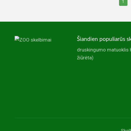
1
Šiandien populiarūs s
druskingumo matuoklis 
žiūrėta)
Skel