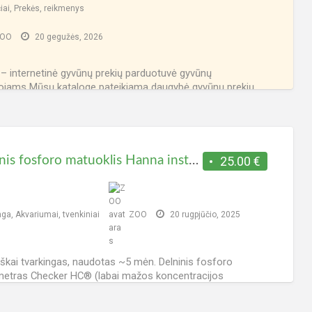
iai
,
Prekės, reikmenys
OO
20 gegužės, 2026
 – internetinė gyvūnų prekių parduotuvė gyvūnų
ojams Mūsų kataloge pateikiama daugybė gyvūnų prekių
jų ir tiekėjų, tiek vietinių, tiek užsienio kompanijų. Čia yra
]
 viso - 55, šiandien - 0.
delninis fosforo matuoklis Hanna instruments HI736
25.00 €
nga
,
Akvariumai, tvenkiniai
ZOO
20 rugpjūčio, 2025
škai tvarkingas, naudotas ~5 mėn. Delninis fosforo
metras Checker HC® (labai mažos koncentracijos
s) Mažas prietaisas – didelis patogumas! Matavimo
alas: 0-200 ppb; Rezoliucija: 1
[…]