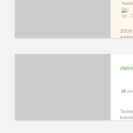
Paukšč
Z
ZOO.lt
augint
gaminto
tiek
[…
Peržiūrų
delninis
fosforo
matuoklis
Hanna
instruments
Įra
HI736
Techni
kolori
testam
interv