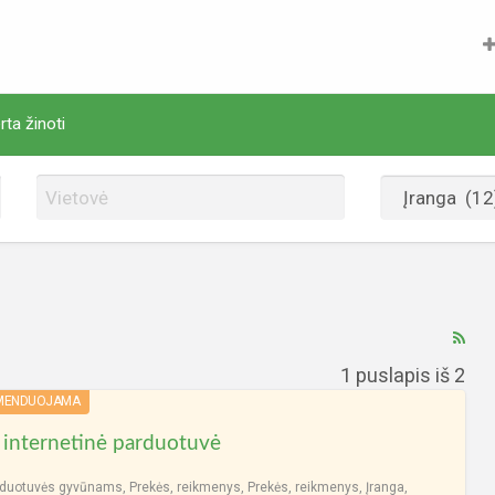
rta žinoti
Įra
ske
1 puslapis iš 2
žy
MENDUOJAMA
RS
internetinė parduotuvė
sra
rduotuvės gyvūnams
,
Prekės, reikmenys
,
Prekės, reikmenys
,
Įranga
,