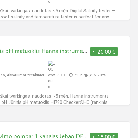
škai tvarkingas, naudotas ~5 mėn. Digital Salinity tester –
roof salinity and temperature tester is perfect for any
ter aquarium. A more accurate alternative to
[…]
 viso - 159, šiandien - 1.
Jūrinis pH matuoklis Hanna instruments
25.00 €
nga
,
Akvariumai, tvenkiniai
ZOO
20 rugpjūčio, 2025
škai tvarkingas, naudotas ~5 mėn. Hanna instruments
 pH Jūrinis pH matuoklis HI780 Checker®HC (rankinis
metras) yra paprastas, tikslus ir ekonomiškas būdas
uoti pH sūriame
[…]
 viso - 151, šiandien - 0.
dozavimo pompa; 1 kanalas Jebao DP-3.1 wi-fi
18.00 €