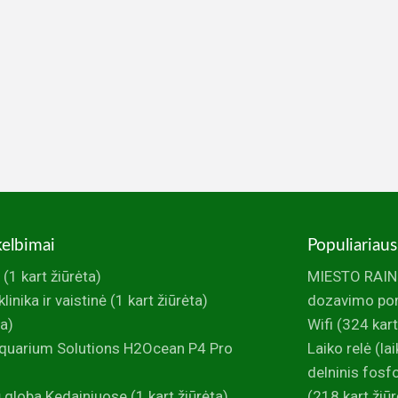
kelbimai
Populiariaus
(1 kart žiūrėta)
MIESTO RAINI
inika ir vaistinė
(1 kart žiūrėta)
dozavimo po
ta)
Wifi
(324 kart
uarium Solutions H2Ocean P4 Pro
Laiko relė (la
delninis fos
 globa Kedainiuose
(1 kart žiūrėta)
(218 kart žiūr