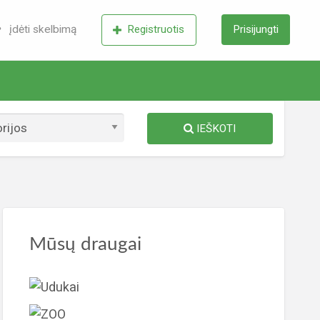
įdėti skelbimą
Registruotis
Prisijungti
IEŠKOTI
zavimo
lbimų
Mūsų draugai
mos
S
utas