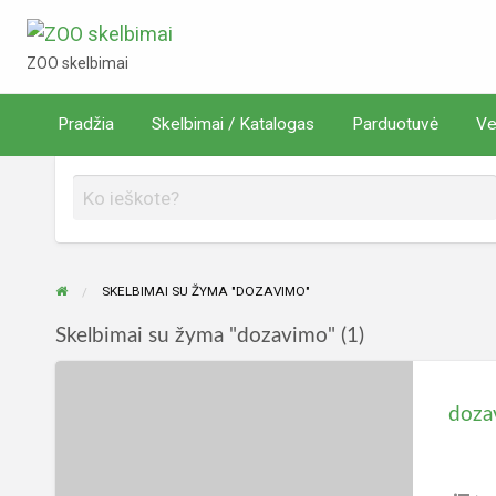
ZOO skelbimai
ZOO skelbimai
Verta
Pradžia
Skelbimai / Katalogas
Parduotuvė
Ve
rduotuvė
žinoti
SKELBIMAI SU ŽYMA "DOZAVIMO"
Skelbimai su žyma "dozavimo" (1)
dozavimo
pompa
D&D
Aquarium
Solutions