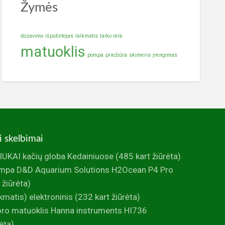
Žymės
dozavimo
išputintojas
laikmatis
laiko relė
matuoklis
pompa
priežiūra
skimeris
įrengimas
i skelbimai
UKAI kačių globa Kedainiuose
(485 kart žiūrėta)
mpa D&D Aquarium Solutions H2Ocean P4 Pro
 žiūrėta)
ikmatis) elektroninis
(232 kart žiūrėta)
foro matuoklis Hanna instruments HI736
ėta)