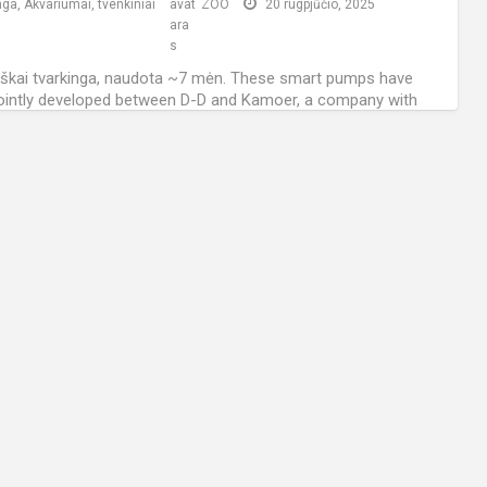
nga
,
Akvariumai, tvenkiniai
ZOO
20 rugpjūčio, 2025
škai tvarkinga, naudota ~7 mėn. These smart pumps have
ointly developed between D-D and Kamoer, a company with
ng reputation for the manufacture
[…]
 viso - 324, šiandien - 1.