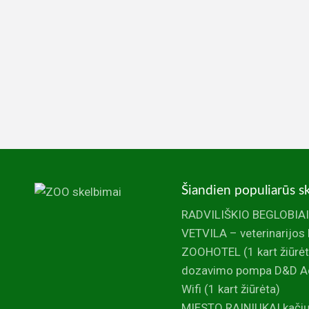
Šiandien populiarūs s
RADVILIŠKIO BEGLOBIAI
VETVILA – veterinarijos kl
ZOOHOTEL
(1 kart žiūrė
dozavimo pompa D&D Aq
Wifi
(1 kart žiūrėta)
MIESTO RAINIUKAI kačių