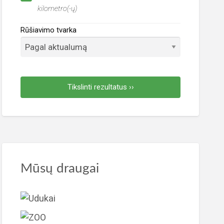
kilometro(-ų)
Rūšiavimo tvarka
Tikslinti rezultatus ››
Mūsų draugai