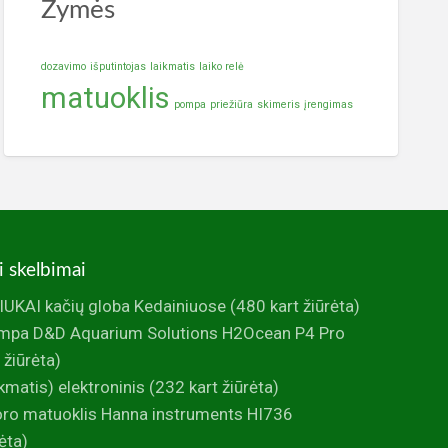
Žymės
dozavimo
išputintojas
laikmatis
laiko relė
matuoklis
pompa
priežiūra
skimeris
įrengimas
i skelbimai
UKAI kačių globa Kedainiuose
(480 kart žiūrėta)
mpa D&D Aquarium Solutions H2Ocean P4 Pro
 žiūrėta)
ikmatis) elektroninis
(232 kart žiūrėta)
foro matuoklis Hanna instruments HI736
ėta)