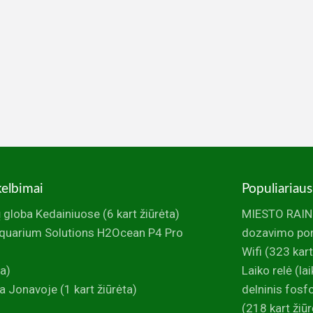
kelbimai
Populiariaus
 globa Kedainiuose
(6 kart žiūrėta)
MIESTO RAINI
uarium Solutions H2Ocean P4 Pro
dozavimo po
Wifi
(323 kart
ta)
Laiko relė (la
a Jonavoje
(1 kart žiūrėta)
delninis fos
(218 kart žiūr