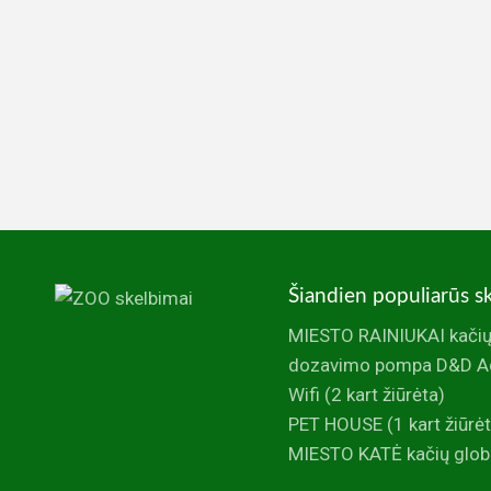
Šiandien populiarūs s
MIESTO RAINIUKAI kačių
dozavimo pompa D&D Aq
Wifi
(2 kart žiūrėta)
PET HOUSE
(1 kart žiūrė
MIESTO KATĖ kačių glob