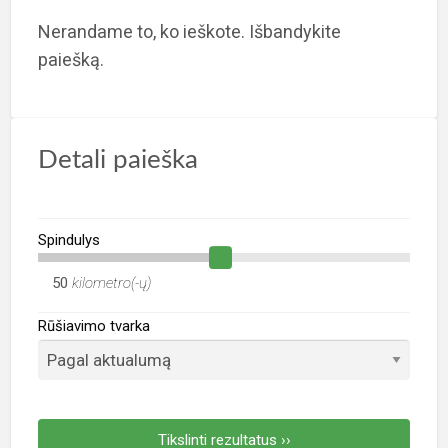
R
Nerandame to, ko ieškote. Išbandykite
s
paiešką.
Detali paieška
Spindulys
kilometro(-ų)
Rūšiavimo tvarka
Tikslinti rezultatus ››