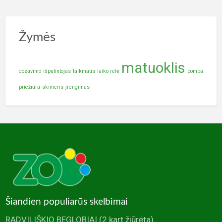
Žymės
matuoklis
dozavimo
išputintojas
laikmatis
laiko relė
pompa
priežiūra
skimeris
įrengimas
Šiandien populiarūs skelbimai
RADVILIŠKIO BEGLOBIAI
(2 kart žiūrėta)