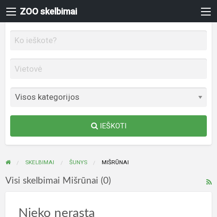
ZOO skelbimai
IEŠKOTI
SKELBIMAI
ŠUNYS
MIŠRŪNAI
M
Visi skelbimai Mišrūnai (0)
s
ž
Nieko nerasta