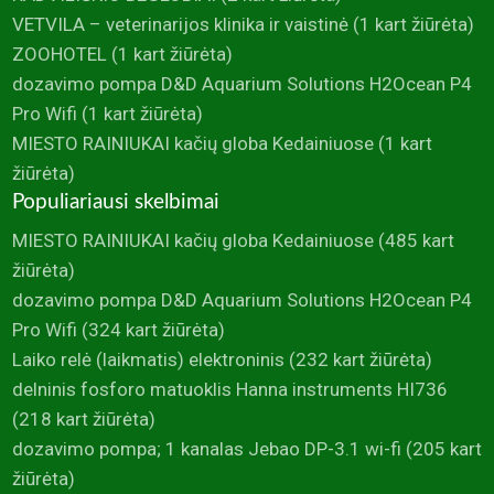
VETVILA – veterinarijos klinika ir vaistinė
(1 kart žiūrėta)
ZOOHOTEL
(1 kart žiūrėta)
dozavimo pompa D&D Aquarium Solutions H2Ocean P4
Pro Wifi
(1 kart žiūrėta)
MIESTO RAINIUKAI kačių globa Kedainiuose
(1 kart
žiūrėta)
Populiariausi skelbimai
MIESTO RAINIUKAI kačių globa Kedainiuose
(485 kart
žiūrėta)
dozavimo pompa D&D Aquarium Solutions H2Ocean P4
Pro Wifi
(324 kart žiūrėta)
Laiko relė (laikmatis) elektroninis
(232 kart žiūrėta)
delninis fosforo matuoklis Hanna instruments HI736
(218 kart žiūrėta)
dozavimo pompa; 1 kanalas Jebao DP-3.1 wi-fi
(205 kart
žiūrėta)