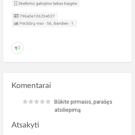
Skelbimo galiojimo laikas baigėsi
Skelbimo ID
796a0e13623e027
Peržiūrų viso - 56, šiandien - 1.
P
r
a
n
e
Komentarai
š
t
Būkite pirmasis, parašęs
i
atsiliepimą
a
Atsakyti
p
i