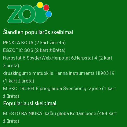
Šiandien populiarūs skelbimai
PENKTA KOJA
(2 kart žiūrėta)
EGZOTIC SOS
(2 kart žiūrėta)
Herpstat 6 SpyderWeb,Herpstat 6,Herpstat 4
(2 kart
žiūrėta)
druskingumo matuoklis Hanna instruments HI98319
(1 kart žiūrėta)
MIŠKO TROBELĖ prieglauda Švenčionių rajone
(1 kart
žiūrėta)
Populiariausi skelbimai
MIESTO RAINIUKAI kačių globa Kedainiuose
(484 kart
žiūrėta)