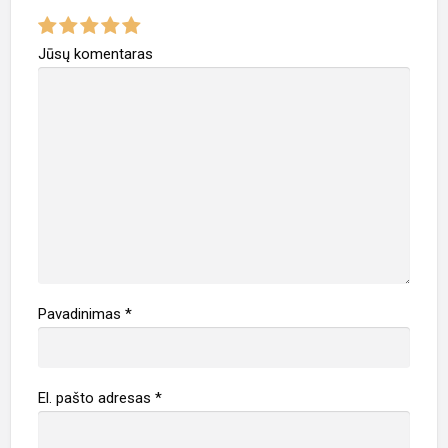
e
p
Jūsų komentaras
r
o
b
l
e
m
ą
Pavadinimas
*
El. pašto adresas
*