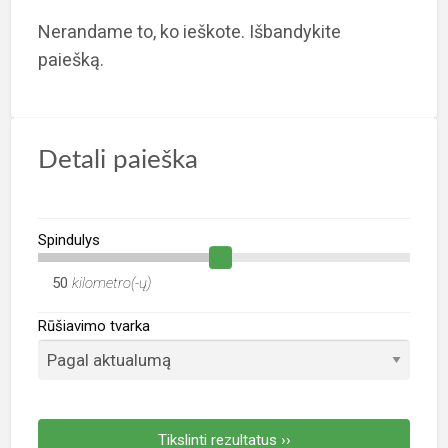
R
Nerandame to, ko ieškote. Išbandykite
s
paiešką.
Detali paieška
Spindulys
kilometro(-ų)
Rūšiavimo tvarka
Tikslinti rezultatus ››