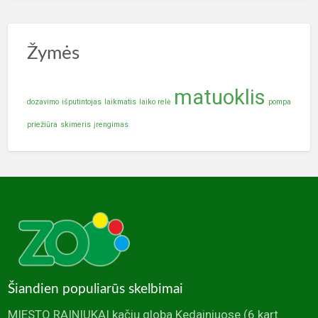
Žymės
matuoklis
dozavimo
išputintojas
laikmatis
laiko relė
pompa
priežiūra
skimeris
įrengimas
Šiandien populiarūs skelbimai
MIESTO RAINIUKAI kačių globa Kedainiuose
(6 kart