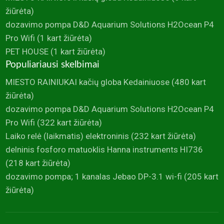
žiūrėta)
dozavimo pompa D&D Aquarium Solutions H2Ocean P4
Pro Wifi
(1 kart žiūrėta)
PET HOUSE
(1 kart žiūrėta)
Populiariausi skelbimai
MIESTO RAINIUKAI kačių globa Kedainiuose
(480 kart
žiūrėta)
dozavimo pompa D&D Aquarium Solutions H2Ocean P4
Pro Wifi
(322 kart žiūrėta)
Laiko relė (laikmatis) elektroninis
(232 kart žiūrėta)
delninis fosforo matuoklis Hanna instruments HI736
(218 kart žiūrėta)
dozavimo pompa; 1 kanalas Jebao DP-3.1 wi-fi
(205 kart
žiūrėta)