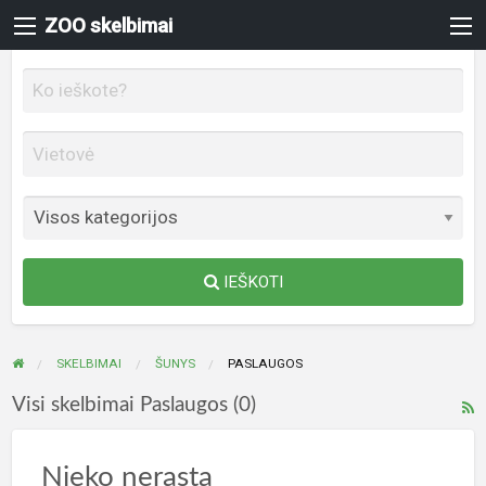
ZOO skelbimai
IEŠKOTI
SKELBIMAI
ŠUNYS
PASLAUGOS
P
Visi skelbimai Paslaugos (0)
s
ž
Nieko nerasta