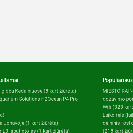
kelbimai
Populiariaus
 globa Kedainiuose
(8 kart žiūrėta)
MIESTO RAINI
uarium Solutions H2Ocean P4 Pro
dozavimo po
Wifi
(323 kart
ta)
Laiko relė (la
a Jonavoje
(1 kart žiūrėta)
delninis fos
 L3 išputintojas
(1 kart žiūrėta)
(218 kart žiūr