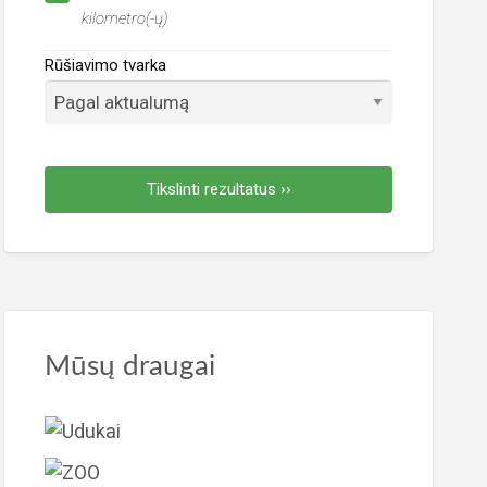
kilometro(-ų)
Rūšiavimo tvarka
Tikslinti rezultatus ››
Mūsų draugai