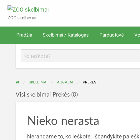
ZOO skelbimai
ZOO skelbimai
Verta
Pradžia
Skelbimai / Katalogas
Parduotuvė
Ve
rduotuvė
žinoti
SKELBIMAI
AUGALAI
PREKĖS
Visi skelbimai Prekės (0)
Nieko nerasta
Nerandame to, ko ieškote. Išbandykite paiešk