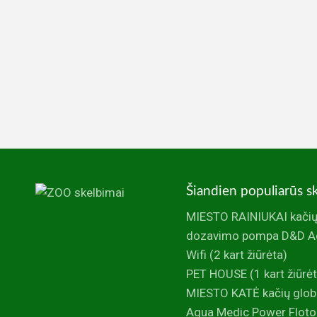
Šiandien populiarūs s
MIESTO RAINIUKAI kačių
dozavimo pompa D&D Aq
Wifi
(2 kart žiūrėta)
PET HOUSE
(1 kart žiūrė
MIESTO KATĖ kačių glob
Aqua Medic Power Flotor