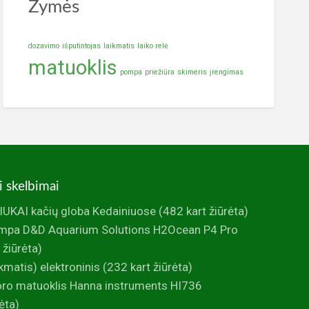
Žymės
dozavimo
išputintojas
laikmatis
laiko relė
matuoklis
pompa
priežiūra
skimeris
įrengimas
i skelbimai
UKAI kačių globa Kedainiuose
(482 kart žiūrėta)
mpa D&D Aquarium Solutions H2Ocean P4 Pro
 žiūrėta)
ikmatis) elektroninis
(232 kart žiūrėta)
foro matuoklis Hanna instruments HI736
ėta)