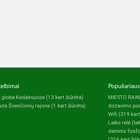
kelbimai
Populiariaus
 globa Kedainiuose
(13 kart žiūrėta)
MIESTO RAINI
da Švenčionių rajone
(1 kart žiūrėta)
dozavimo po
Wifi
(319 kart
Laiko relė (la
delninis fos
(216 kart žiūr