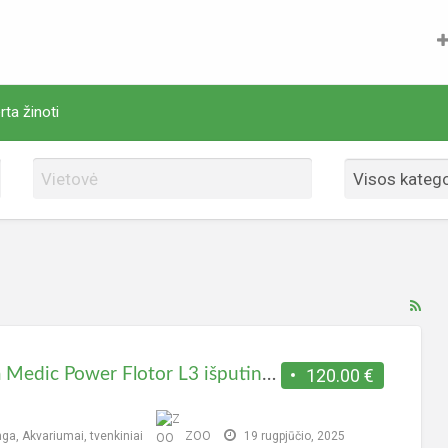
rta žinoti
ski
ske
žy
Aqua Medic Power Flotor L3 išputintojas
120.00 €
RS
sra
nga
,
Akvariumai, tvenkiniai
ZOO
19 rugpjūčio, 2025