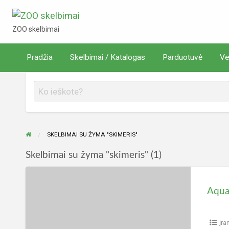
ZOO skelbimai
ZOO skelbimai
Verta
Pradžia
Skelbimai / Katalogas
Parduotuvė
Ve
rduotuvė
žinoti
SKELBIMAI SU ŽYMA "SKIMERIS"
Skelbimai su žyma "skimeris" (1)
Aqua
Medic
Power
Flotor
Įra
L3