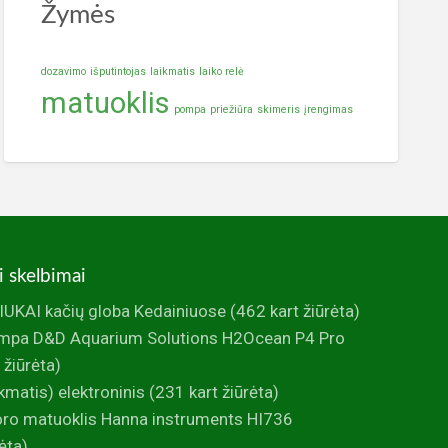
Žymės
dozavimo
išputintojas
laikmatis
laiko relė
matuoklis
pompa
priežiūra
skimeris
įrengimas
i skelbimai
UKAI kačių globa Kedainiuose
(462 kart žiūrėta)
mpa D&D Aquarium Solutions H2Ocean P4 Pro
 žiūrėta)
ikmatis) elektroninis
(231 kart žiūrėta)
foro matuoklis Hanna instruments HI736
ėta)