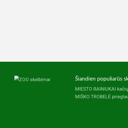
Šiandien populiarūs s
MIESTO RAINIUKAI kačių
MIŠKO TROBELĖ prieglau