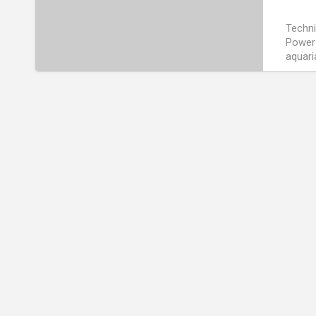
išputintojas
Techni
Power 
aquari
Peržiūrų