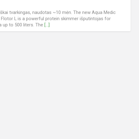
škai tvarkingas, naudotas ~10 mėn. The new Aqua Medic
Flotor L is a powerful protein skimmer išputintojas for
a up to 500 liters. The
[…]
 viso - 171, šiandien - 0.