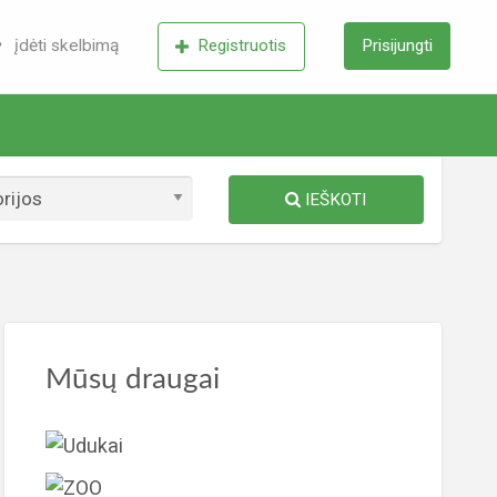
įdėti skelbimą
Registruotis
Prisijungti
IEŠKOTI
meris
lbimų
Mūsų draugai
mos
S
utas