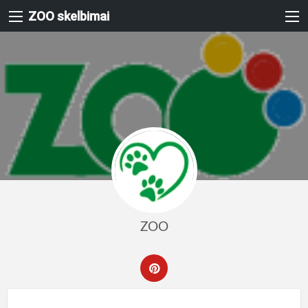
ZOO skelbimai
ZOO