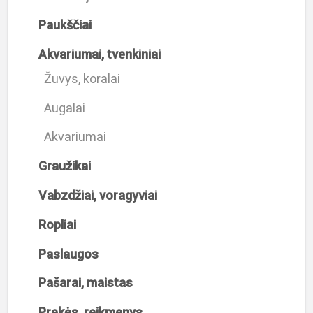
Paukščiai
Akvariumai, tvenkiniai
Žuvys, koralai
Augalai
Akvariumai
Graužikai
Vabzdžiai, voragyviai
Ropliai
Paslaugos
Pašarai, maistas
Prekės, reikmenys