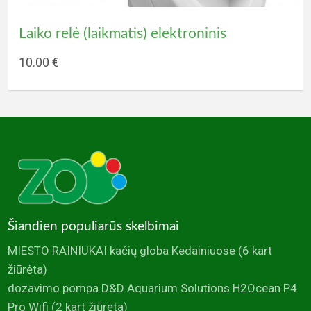
Akvariumų priežiūros, įrengimo paslaugos
Laiko relė (laikmatis) elektroninis
+ €
10.00 €
Šiandien populiarūs skelbimai
MIESTO RAINIUKAI kačių globa Kedainiuose
(6 kart
žiūrėta)
dozavimo pompa D&D Aquarium Solutions H2Ocean P4
Pro Wifi
(2 kart žiūrėta)