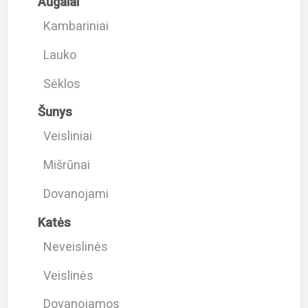
Augalai
Kambariniai
Lauko
Sėklos
Šunys
Veisliniai
Mišrūnai
Dovanojami
Katės
Neveislinės
Veislinės
Dovanojamos