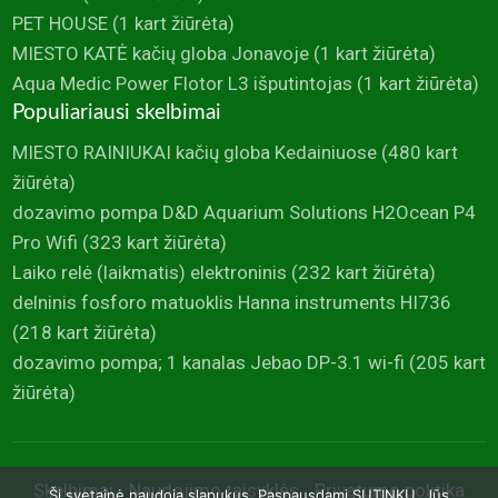
PET HOUSE
(1 kart žiūrėta)
MIESTO KATĖ kačių globa Jonavoje
(1 kart žiūrėta)
Aqua Medic Power Flotor L3 išputintojas
(1 kart žiūrėta)
Populiariausi skelbimai
MIESTO RAINIUKAI kačių globa Kedainiuose
(480 kart
žiūrėta)
dozavimo pompa D&D Aquarium Solutions H2Ocean P4
Pro Wifi
(323 kart žiūrėta)
Laiko relė (laikmatis) elektroninis
(232 kart žiūrėta)
delninis fosforo matuoklis Hanna instruments HI736
(218 kart žiūrėta)
dozavimo pompa; 1 kanalas Jebao DP-3.1 wi-fi
(205 kart
žiūrėta)
Skelbimai
Naudojimo taisyklės
Privatumo politika
Ši svetainė naudoja slapukus. Paspausdami SUTINKU, Jūs