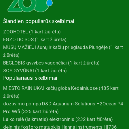
Šiandien populiarūs skelbimai
ZOOHOTEL
(1 kart žiūrėta)
EGZOTIC SOS
(1 kart žiūrėta)
MŪSŲ MAŽIEJI šunų ir kačių prieglauda Plungėje
(1 kart
žiūrėta)
BEGLOBIS gyvybės vagonėliai
(1 kart žiūrėta)
SOS GYVŪNAI
(1 kart žiūrėta)
Populiariausi skelbimai
MIESTO RAINIUKAI kačių globa Kedainiuose
(485 kart
žiūrėta)
dozavimo pompa D&D Aquarium Solutions H2Ocean P4
Pro Wifi
(325 kart žiūrėta)
Laiko relė (laikmatis) elektroninis
(232 kart žiūrėta)
delninis fosforo matuoklis Hanna instruments HI736