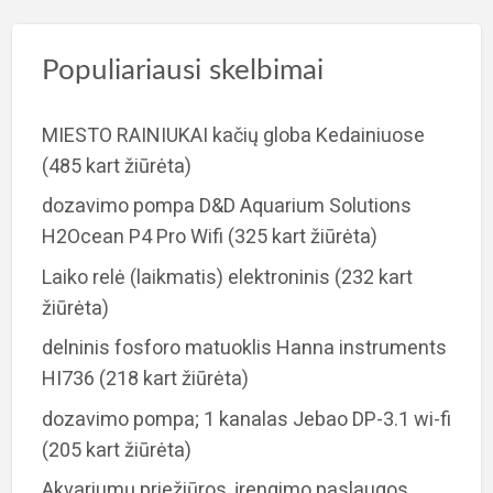
Populiariausi skelbimai
MIESTO RAINIUKAI kačių globa Kedainiuose
(485 kart žiūrėta)
dozavimo pompa D&D Aquarium Solutions
H2Ocean P4 Pro Wifi
(325 kart žiūrėta)
Laiko relė (laikmatis) elektroninis
(232 kart
žiūrėta)
delninis fosforo matuoklis Hanna instruments
HI736
(218 kart žiūrėta)
dozavimo pompa; 1 kanalas Jebao DP-3.1 wi-fi
(205 kart žiūrėta)
Akvariumų priežiūros, įrengimo paslaugos