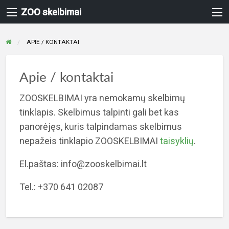
ZOO skelbimai
APIE / KONTAKTAI
Apie / kontaktai
ZOOSKELBIMAI yra nemokamų skelbimų
tinklapis. Skelbimus talpinti gali bet kas
panorėjęs, kuris talpindamas skelbimus
nepažeis tinklapio ZOOSKELBIMAI
taisyklių
.
El.paštas: info@zooskelbimai.lt
Tel.: +370 641 02087