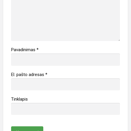
l
e
m
ą
Pavadinimas
*
El. pašto adresas
*
Tinklapis