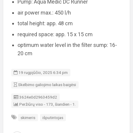
Pump: Aqua Medic DC Runner
air power max.: 450 l/h
total height: app. 48 cm
required space: app. 15 x 15 cm
optimum water level in the filter sump: 16-
20 cm
19 rugpjūčio, 2025 6:34 pm
Skelbimo galiojimo laikas baigėsi
Skelbimo ID
3624e0d2963459d2
Peržiūrų viso - 173, šiandien - 1.
skimeris
išputintojas