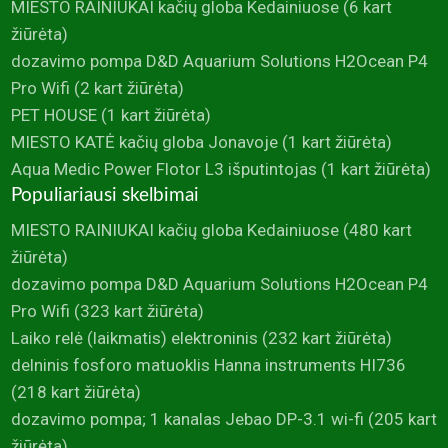
MIESTO RAINIUKAI kačių globa Kedainiuose
(6 kart
žiūrėta)
dozavimo pompa D&D Aquarium Solutions H2Ocean P4
Pro Wifi
(2 kart žiūrėta)
PET HOUSE
(1 kart žiūrėta)
MIESTO KATĖ kačių globa Jonavoje
(1 kart žiūrėta)
Aqua Medic Power Flotor L3 išputintojas
(1 kart žiūrėta)
Populiariausi skelbimai
MIESTO RAINIUKAI kačių globa Kedainiuose
(480 kart
žiūrėta)
dozavimo pompa D&D Aquarium Solutions H2Ocean P4
Pro Wifi
(323 kart žiūrėta)
Laiko relė (laikmatis) elektroninis
(232 kart žiūrėta)
delninis fosforo matuoklis Hanna instruments HI736
(218 kart žiūrėta)
dozavimo pompa; 1 kanalas Jebao DP-3.1 wi-fi
(205 kart
žiūrėta)