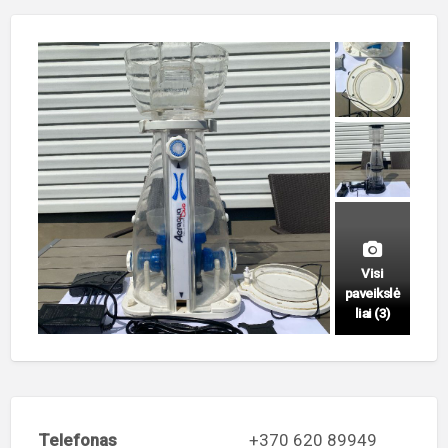
Visi
paveikslė
liai (3)
Telefonas
+370 620 89949