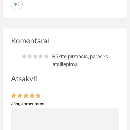
P
r
a
n
e
Komentarai
š
t
Būkite pirmasis, parašęs
i
atsiliepimą
a
Atsakyti
p
i
e
p
Jūsų komentaras
r
o
b