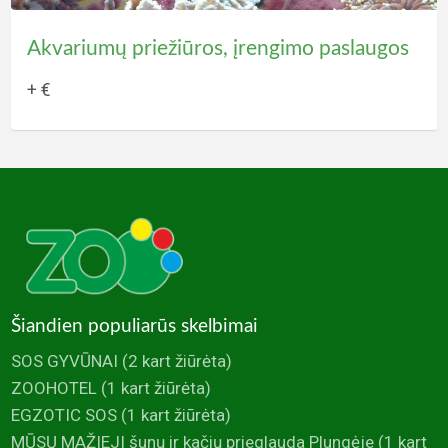
Laiko relė (laikmatis) elektroninis
Akvariumų priežiūros, įrengimo paslaugos
10.00 €
+ €
Šiandien populiarūs skelbimai
SOS GYVŪNAI
(2 kart žiūrėta)
ZOOHOTEL
(1 kart žiūrėta)
EGZOTIC SOS
(1 kart žiūrėta)
MŪSŲ MAŽIEJI šunų ir kačių prieglauda Plungėje
(1 kart