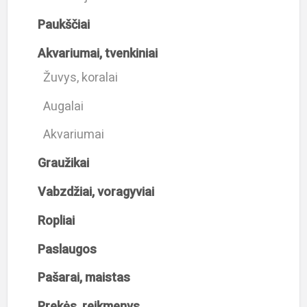
Paukščiai
Akvariumai, tvenkiniai
Žuvys, koralai
Augalai
Akvariumai
Graužikai
Vabzdžiai, voragyviai
Ropliai
Paslaugos
Pašarai, maistas
Prekės, reikmenys