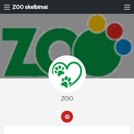
ZOO skelbimai
ZOO