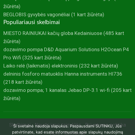
žiūrėta)
BEGLOBIS gyvybės vagonėliai
(1 kart žiūrėta)
Populiariausi skelbimai
MIESTO RAINIUKAI kačių globa Kedainiuose
(485 kart
žiūrėta)
dozavimo pompa D&D Aquarium Solutions H2Ocean P4
Pro Wifi
(325 kart žiūrėta)
Laiko relė (laikmatis) elektroninis
(232 kart žiūrėta)
delninis fosforo matuoklis Hanna instruments HI736
(218 kart žiūrėta)
dozavimo pompa; 1 kanalas Jebao DP-3.1 wi-fi
(205 kart
žiūrėta)
Skelbimai
Naudojimo taisyklės
Privatumo politika
Ši svetainė naudoja slapukus. Paspausdami SUTINKU, Jūs
patvirtinate, kad esate informuotas apie slapukų naudojimą
Apie / kontaktai