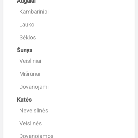
Augalai
Kambariniai
Lauko
Sėklos
Šunys
Veisliniai
Mišrūnai
Dovanojami
Katės
Neveislinės
Veislinės
Dovanojamos