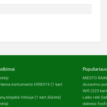
kelbimai
Populiariaus
ūrėta)
MIESTO RAINI
Hanna instruments HI98319
(1 kart
dozavimo po
Wifi
(323 kart
 kirpykla Vilniuje
(1 kart žiūrėta)
Laiko relė (la
rėta)
delninis fos