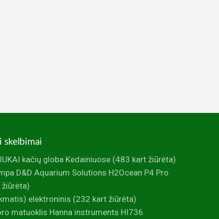
i skelbimai
UKAI kačių globa Kedainiuose
(483 kart žiūrėta)
mpa D&D Aquarium Solutions H2Ocean P4 Pro
 žiūrėta)
ikmatis) elektroninis
(232 kart žiūrėta)
foro matuoklis Hanna instruments HI736