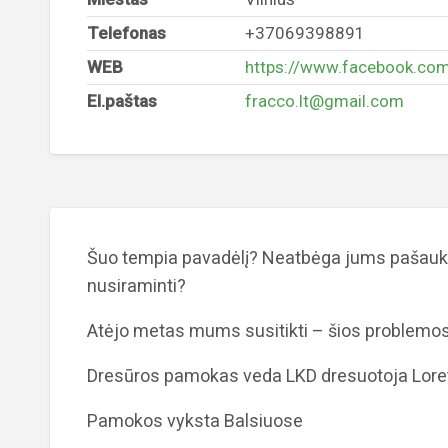
Telefonas
+37069398891
WEB
https://www.facebook.co
El.paštas
fracco.lt@gmail.com
Šuo tempia pavadėlį? Neatbėga jums pašau
nusiraminti?
Atėjo metas mums susitikti – šios problemos 
Dresūros pamokas veda LKD dresuotoja Lore
Pamokos vyksta Balsiuose