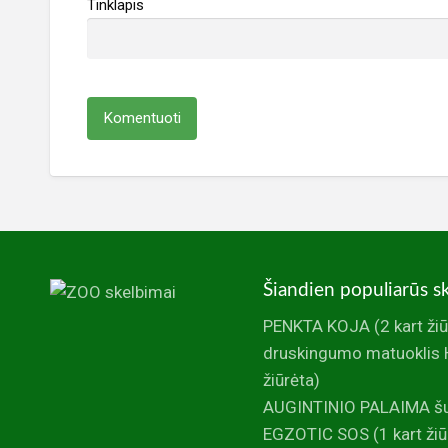
Tinklapis
Šiandien populiarūs s
PENKTA KOJA
(2 kart ži
druskingumo matuoklis 
žiūrėta)
AUGINTINIO PALAIMA šunų
EGZOTIC SOS
(1 kart žiū