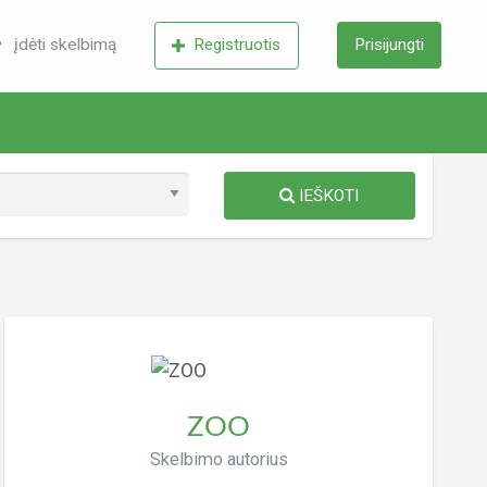
įdėti skelbimą
Registruotis
Prisijungti
IEŠKOTI
ZOO
Skelbimo autorius