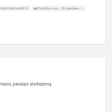
elbimo ID
026a104c0a0d019
Peržiūrų viso - 29, šiandien - 1.
rmasis, parašęs atsiliepimą