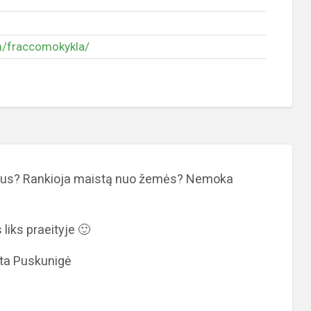
m/fraccomokykla/
kus? Rankioja maistą nuo žemės? Nemoka
liks praeityje 🙂
ta Puskunigė