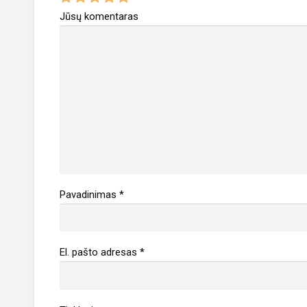
p
Jūsų komentaras
r
o
b
l
e
m
ą
Pavadinimas
*
El. pašto adresas
*