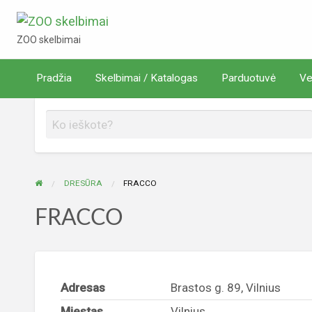
ZOO skelbimai
ZOO skelbimai
Verta
Pradžia
Skelbimai / Katalogas
Parduotuvė
Ve
rduotuvė
žinoti
DRESŪRA
FRACCO
FRACCO
Adresas
Brastos g. 89, Vilnius
Miestas
Vilnius